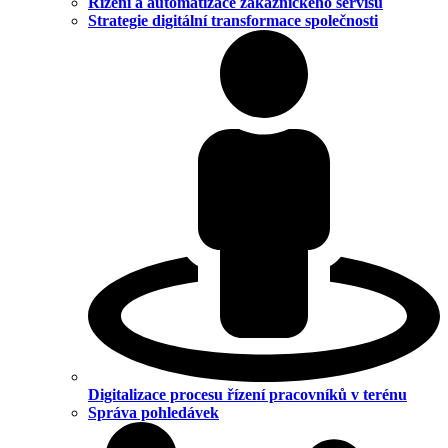
Řízení a automatizace zákaznického servisu
Strategie digitální transformace společnosti
Digitalizace procesu řízení pracovníků v terénu
Správa pohledávek