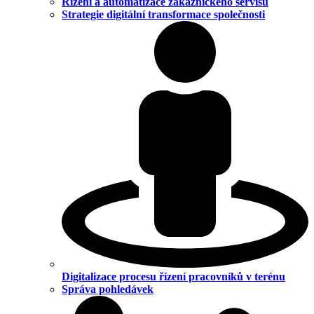
Řízení a automatizace zákaznického servisu
Strategie digitální transformace společnosti
Digitalizace procesu řízení pracovníků v terénu
Správa pohledávek