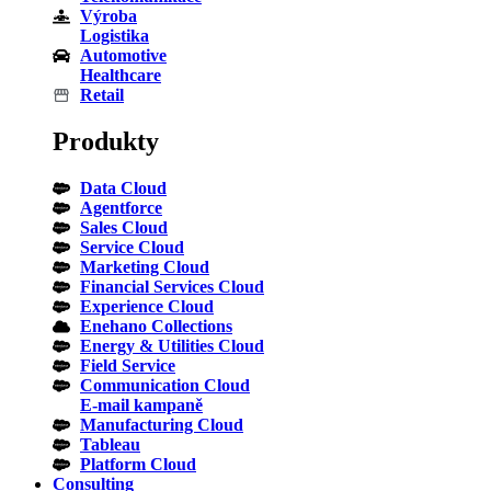
Výroba
Logistika
Automotive
Healthcare
Retail
Produkty
Data Cloud
Agentforce
Sales Cloud
Service Cloud
Marketing Cloud
Financial Services Cloud
Experience Cloud
Enehano Collections
Energy & Utilities Cloud
Field Service
Communication Cloud
E-mail kampaně
Manufacturing Cloud
Tableau
Platform Cloud
Consulting