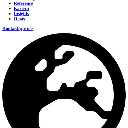
Reference
Kariéra
Insights
O nás
Kontaktujte nás