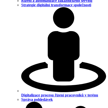
Řízení a automatizace zákaznického servisu
Strategie digitální transformace společnosti
Digitalizace procesu řízení pracovníků v terénu
Správa pohledávek