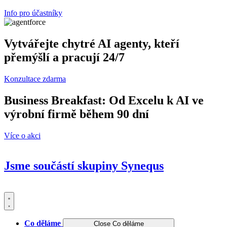
Info pro účastníky
Vytvářejte chytré AI agenty, kteří
přemýšlí a pracují 24/7
Konzultace zdarma
Business Breakfast: Od Excelu k AI ve
výrobní firmě během 90 dní
Více o akci
Jsme součástí skupiny
Synequs
Co děláme
Close Co děláme