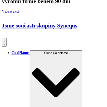
výrobní firmě během 90 dní
Více o akci
Jsme součástí skupiny
Synequs
Co děláme
Close Co děláme