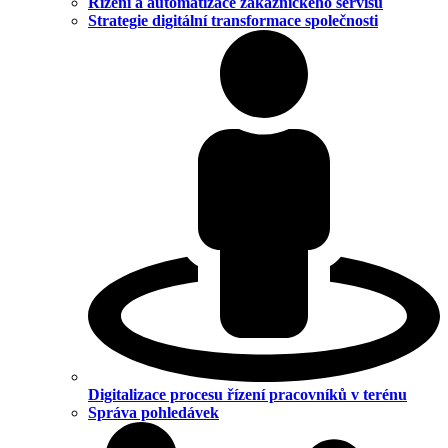
Řízení a automatizace zákaznického servisu
Strategie digitální transformace společnosti
Digitalizace procesu řízení pracovníků v terénu
Správa pohledávek