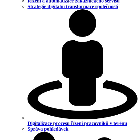
Řízení a automatizace zákaznického servisu
Strategie digitální transformace společnosti
Digitalizace procesu řízení pracovníků v terénu
Správa pohledávek