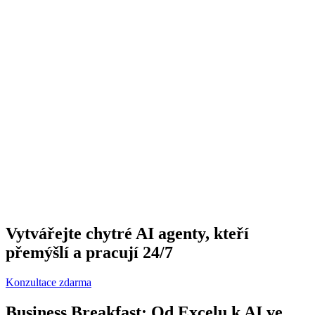
Vytvářejte chytré AI agenty, kteří
přemýšlí a pracují 24/7
Konzultace zdarma
Business Breakfast: Od Excelu k AI ve