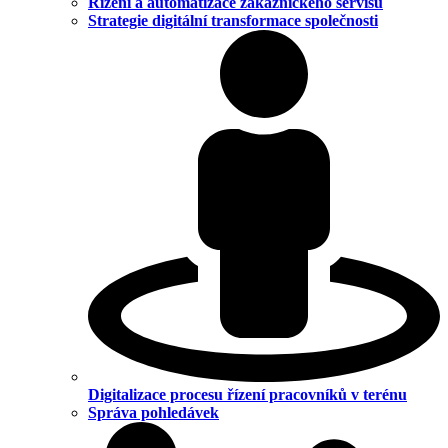
Řízení a automatizace zákaznického servisu
Strategie digitální transformace společnosti
Digitalizace procesu řízení pracovníků v terénu
Správa pohledávek