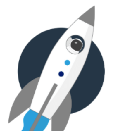
Přejít
k
obsahu