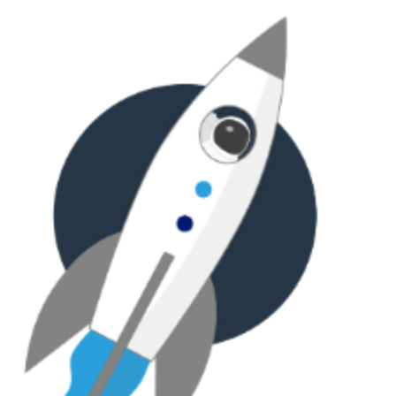
Přejít
k
obsahu