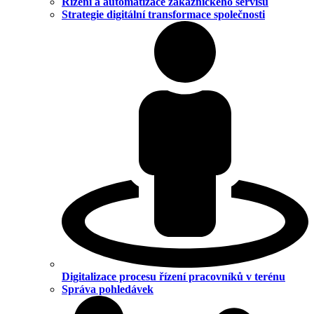
Řízení a automatizace zákaznického servisu
Strategie digitální transformace společnosti
Digitalizace procesu řízení pracovníků v terénu
Správa pohledávek