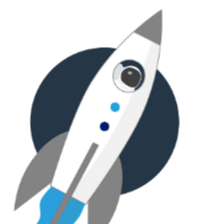
Přejít
k
obsahu